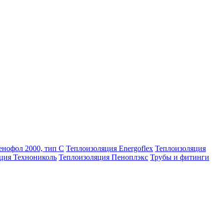
нофол 2000, тип С
Теплоизоляция Energoflex
Теплоизоляция
ция Технониколь
Теплоизоляция Пеноплэкс
Трубы и фитинги