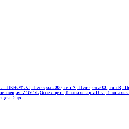
тель ПЕНОФОЛ
Пенофол 2000, тип А
Пенофол 2000, тип В
Пе
оизоляция IZOVOL
Огнезащита
Теплоизоляция Ursa
Теплоизоля
яция Тепрок