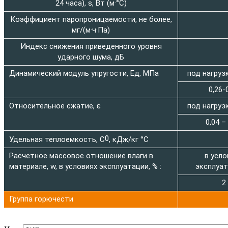
24 часа), s, Вт (м·°C)
Коэффициент паропроницаемости, не более,
мг/(м·ч·Па)
Индекс снижения приведенного уровня
ударного шума, дБ
Динамический модуль упругости, Ед, МПа
под нагруз
0,26-
Относительное сжатие, ε
под нагруз
0,04 –
0
Удельная теплоемкость, C
, кДж/кг °C
Расчетное массовое отношение влаги в
в усло
материале, w, в условиях эксплуатации, % :
эксплуат
2
Группа горючести