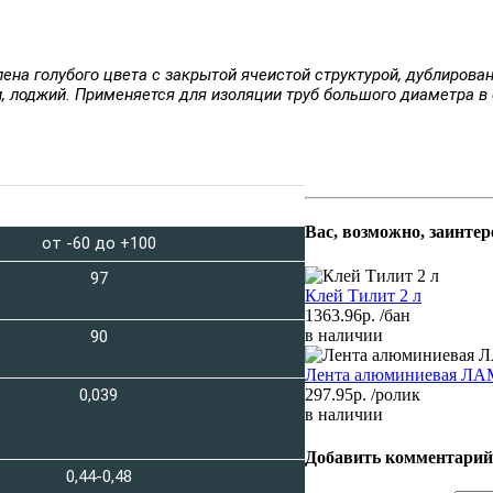
илена голубого цвета с закрытой ячеистой структурой, дублиро
и, лоджий. Применяется
для изоляции труб большого диаметра в 
Значение
Вас, возможно, заинте
от -60 до +100
97
Клей Тилит 2 л
1363.96р.
/бан
в наличии
90
Лента алюминиевая Л
297.95р.
/ролик
0,039
в наличии
Добавить комментарий
0,44-0,48