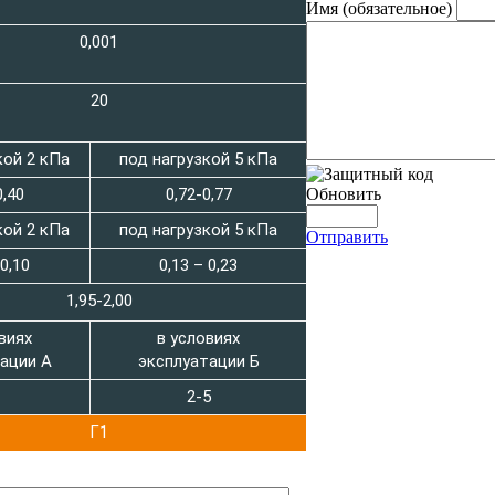
Имя (обязательное)
0,001
20
кой 2 кПа
под нагрузкой 5 кПа
0,40
0,72-0,77
Обновить
кой 2 кПа
под нагрузкой 5 кПа
Отправить
 0,10
0,13 – 0,23
1,95-2,00
виях
в условиях
ации А
эксплуатации Б
2-5
Г1