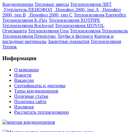
Кондиционеры
Тепловые завесы
Теплоизоляция ЛИТ
Утеплитель ПЕНОФОЛ
Пенофол 2000, тип А
Пенофол
2000, тип В
Пенофол 2000, тип С
Теплоизоляция Energoflex
Теплоизоляция K-Flex
Теплоизоляция XOTPIPE
Теплоизоляция Rockwool
Теплоизоляция IZOVOL
Огнезащита
Теплоизоляция Ursa
Теплоизоляция Технониколь
Теплоизоляция Пеноплэкс
Трубы и фитинги
Крепеж и
расходные материалы
Защитные покрытия
Теплоизоляция
Тепрок
Информация
О компании
Новости
Вакансии
Сертификаты и дипломы
Типы кондиционеров
Полезные статьи
Политика сайта
Изоляция
Рассчитать теплоизоляцию