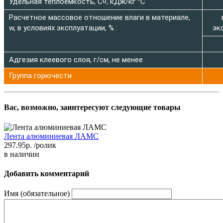
0
Удельная теплоемкость, C
, кДж/кг °C
Расчетное массовое отношение влаги в материале,
w, в условиях эксплуатации, % :
эк
Адгезия клеевого слоя, г/см, не менее
Группа горючести
Вас, возможно, заинтересуют следующие товары
Лента алюминиевая ЛАМС
297.95р.
/ролик
в наличии
Добавить комментарий
Имя (обязательное)