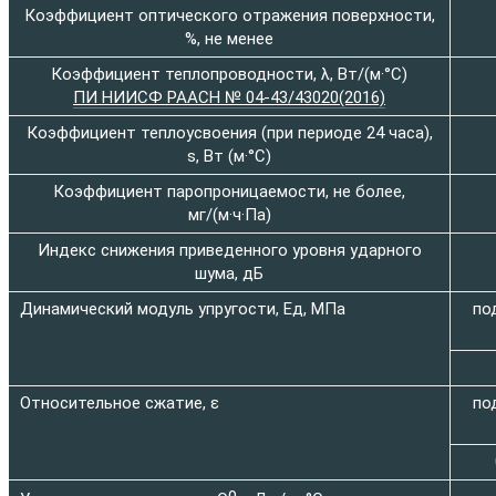
Коэффициент оптического отражения поверхности,
%, не менее
Коэффициент теплопроводности, λ, Вт/(м·°C)
ПИ НИИСФ РААСН № 04-43/43020(2016)
Коэффициент теплоусвоения (при периоде 24 часа),
s, Вт (м·°C)
Коэффициент паропроницаемости, не более,
мг/(м·ч·Па)
Индекс снижения приведенного уровня ударного
шума, дБ
Динамический модуль упругости, Ед, МПа
по
Относительное сжатие, ε
по