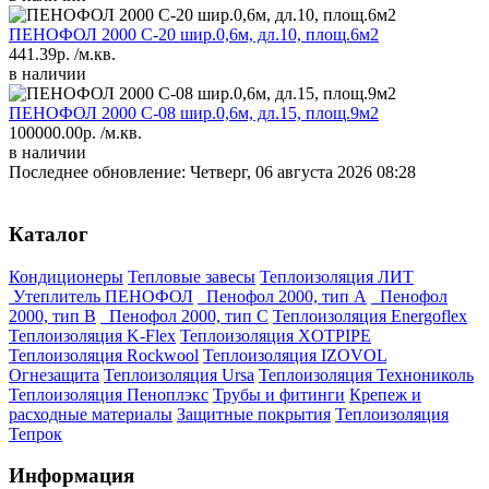
ПЕНОФОЛ 2000 C-20 шир.0,6м, дл.10, площ.6м2
441.39р.
/м.кв.
в наличии
ПЕНОФОЛ 2000 C-08 шир.0,6м, дл.15, площ.9м2
100000.00р.
/м.кв.
в наличии
Последнее обновление: Четверг, 06 августа 2026 08:28
Каталог
Кондиционеры
Тепловые завесы
Теплоизоляция ЛИТ
Утеплитель ПЕНОФОЛ
Пенофол 2000, тип А
Пенофол
2000, тип В
Пенофол 2000, тип С
Теплоизоляция Energoflex
Теплоизоляция K-Flex
Теплоизоляция XOTPIPE
Теплоизоляция Rockwool
Теплоизоляция IZOVOL
Огнезащита
Теплоизоляция Ursa
Теплоизоляция Технониколь
Теплоизоляция Пеноплэкс
Трубы и фитинги
Крепеж и
расходные материалы
Защитные покрытия
Теплоизоляция
Тепрок
Информация