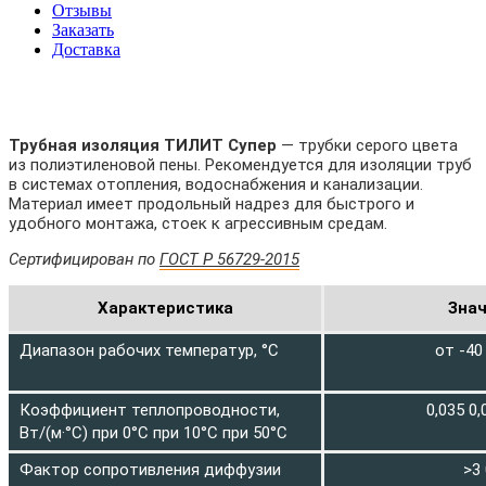
Отзывы
Заказать
Доставка
Трубная изоляция ТИЛИТ Супер
— трубки серого цвета
из полиэтиленовой пены. Рекомендуется для изоляции труб
в системах отопления, водоснабжения и канализации.
Материал имеет продольный надрез для быстрого и
удобного монтажа, стоек к агрессивным средам.
Сертифицирован по
ГОСТ Р 56729-2015
Характеристика
Зна
Диапазон рабочих температур, °С
от -40
Коэффициент теплопроводности,
0,035 0,
Вт/(м·°С) при 0°С при 10°С при 50°С
Фактор сопротивления диффузии
>3