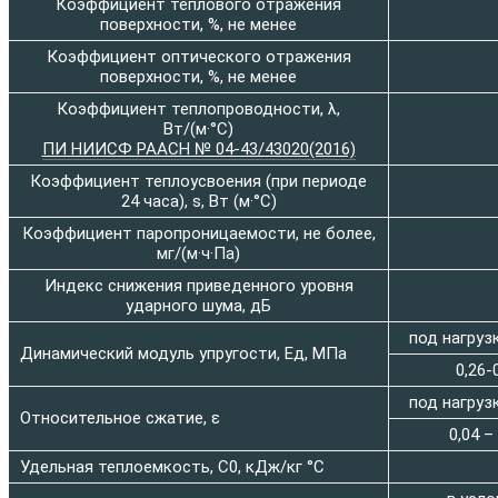
Коэффициент теплового отражения
поверхности, %, не менее
Коэффициент оптического отражения
поверхности, %, не менее
Коэффициент теплопроводности, λ,
Вт/(м·°C)
ПИ НИИСФ РААСН № 04-43/43020(2016)
Коэффициент теплоусвоения (при периоде
24 часа), s, Вт (м·°C)
Коэффициент паропроницаемости, не более,
мг/(м·ч·Па)
Индекс снижения приведенного уровня
ударного шума, дБ
под нагруз
Динамический модуль упругости, Ед, МПа
0,26-
под нагруз
Относительное сжатие, ε
0,04 –
Удельная теплоемкость, C
0
, кДж/кг °C