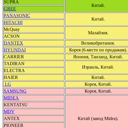
SUPRA
Китай.
GREE
PANASONIC
Китай.
HITACHI
McQuay
Малайзия.
ACSON
DANTEX
Великобритания.
HYUNDAI
Корея (6-место по продажам).
CARRIER
Япония, Таиланд, Китай.
TADIRAN
Израиль, Китай.
ELECTRA
HAIER
Китай.
LG
Корея, Китай.
SAMSUNG
Корея, Китай.
MIDEA
KENTATSU
MDV
ANTEX
Китай (завод Midea).
PIONEER