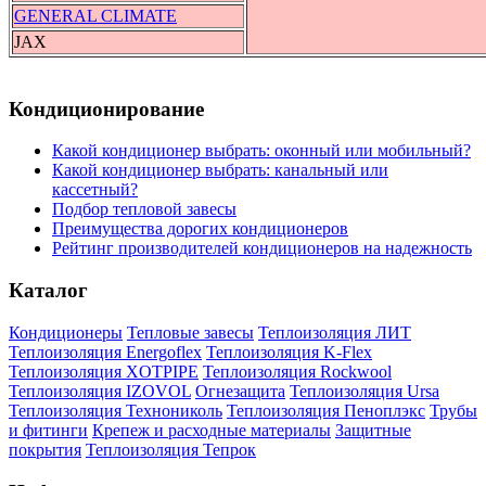
GENERAL CLIMATE
JAX
Кондиционирование
Какой кондиционер выбрать: оконный или мобильный?
Какой кондиционер выбрать: канальный или
кассетный?
Подбор тепловой завесы
Преимущества дорогих кондиционеров
Рейтинг производителей кондиционеров на надежность
Каталог
Кондиционеры
Тепловые завесы
Теплоизоляция ЛИТ
Теплоизоляция Energoflex
Теплоизоляция K-Flex
Теплоизоляция XOTPIPE
Теплоизоляция Rockwool
Теплоизоляция IZOVOL
Огнезащита
Теплоизоляция Ursa
Теплоизоляция Технониколь
Теплоизоляция Пеноплэкс
Трубы
и фитинги
Крепеж и расходные материалы
Защитные
покрытия
Теплоизоляция Тепрок