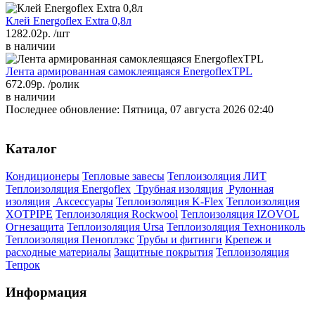
Клей Energoflex Extra 0,8л
1282.02р.
/шт
в наличии
Лента армированная самоклеящаяся EnergoflexTPL
672.09р.
/ролик
в наличии
Последнее обновление: Пятница, 07 августа 2026 02:40
Каталог
Кондиционеры
Тепловые завесы
Теплоизоляция ЛИТ
Теплоизоляция Energoflex
Трубная изоляция
Рулонная
изоляция
Аксессуары
Теплоизоляция K-Flex
Теплоизоляция
XOTPIPE
Теплоизоляция Rockwool
Теплоизоляция IZOVOL
Огнезащита
Теплоизоляция Ursa
Теплоизоляция Технониколь
Теплоизоляция Пеноплэкс
Трубы и фитинги
Крепеж и
расходные материалы
Защитные покрытия
Теплоизоляция
Тепрок
Информация