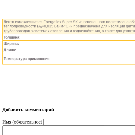
Лента самоклеящаяся Energoflex Super SK из вспененного полиэтилена о
теплопроводности (λ
=0,035 Вт/(м·°С) и предназначена для изоляции фити
0
трубопроводов в системах отопления и водоснабжения, а также для уплот
Толщина:
Ширина:
Длина:
Температура применения:
Добавить комментарий
Имя (обязательное)