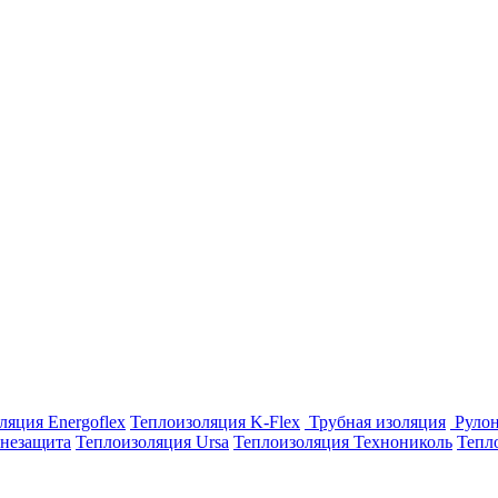
ляция Energoflex
Теплоизоляция K-Flex
Трубная изоляция
Рулон
незащита
Теплоизоляция Ursa
Теплоизоляция Технониколь
Тепл