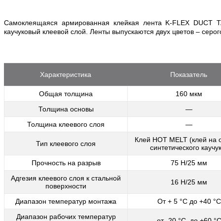
Самоклеящаяся армированная клейкая лента K-FLEX DUCT TA
каучуковый клеевой слой. Ленты выпускаются двух цветов – серог
Характеристика
Показатель
Общая толщина
160 мкм
Толщина основы
—
Толщина клеевого слоя
—
Клей HOT MELT (клей на 
Тип клеевого слоя
синтетического каучу
Прочность на разрыв
75 Н/25 мм
Адгезия клеевого слоя к стальной
16 Н/25 мм
поверхности
Диапазон температур монтажа
От + 5 °С до +40 °С
Диапазон рабочих температур
от -20 °C до +60 °