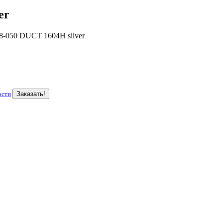
er
-050 DUCT 1604H silver
ости