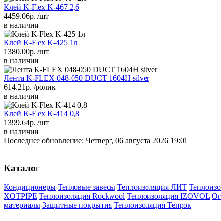
Клей K-Flex K-467 2,6
4459.06р.
/шт
в наличии
Клей K-Flex K-425 1л
1380.00р.
/шт
в наличии
Лента K-FLEX 048-050 DUCT 1604H silver
614.21р.
/ролик
в наличии
Клей K-Flex K-414 0,8
1399.64р.
/шт
в наличии
Последнее обновление: Четверг, 06 августа 2026 19:01
Каталог
Кондиционеры
Тепловые завесы
Теплоизоляция ЛИТ
Теплоизо
XOTPIPE
Теплоизоляция Rockwool
Теплоизоляция IZOVOL
Ог
материалы
Защитные покрытия
Теплоизоляция Тепрок