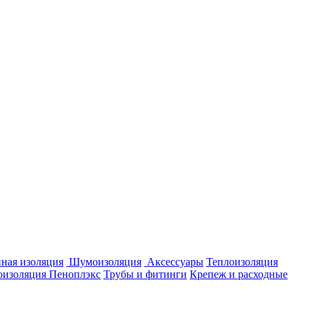
ная изоляция
Шумоизоляция
Аксессуары
Теплоизоляция
оизоляция Пеноплэкс
Трубы и фитинги
Крепеж и расходные